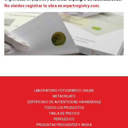
No olvides registrar tu obra en myartregistry.com.
LABORATORIO FOTOGRÁFICO ONLINE
METACRILATO
CERTIFICADO DE AUTENTICIDAD HAHNEMÜHLE
TODOS LOS PRODUCTOS
TABLA DE PRECIOS
PERFILES ICC
PREGUNTAS FRECUENTES Y AYUDA