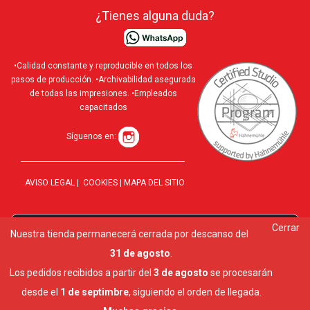
¿Tienes alguna duda?
•Calidad constante y reproducible en todos los
pasos de producción. •Archivabilidad asegurada
de todas las impresiones. •Empleados
capacitados
Síguenos en:
AVISO LEGAL
|
COOKIES
|
MAPA DEL SITIO
Cerrar
Utilizamos cookies para ofrecerte la mejor experiencia en
Nuestra tienda permanecerá cerrada por descanso del
10 al
nuestra web.
31 de agosto
.
Puedes aprender más sobre qué cookies utilizamos o
desactivarlas en los
ajustes
.
Los pedidos recibidos a partir del
3 de agosto
se procesarán
Cerrar el banner de cookies RGPD
desde el
1 de septimbre
, siguiendo el orden de llegada.
Aceptar
Ajustes