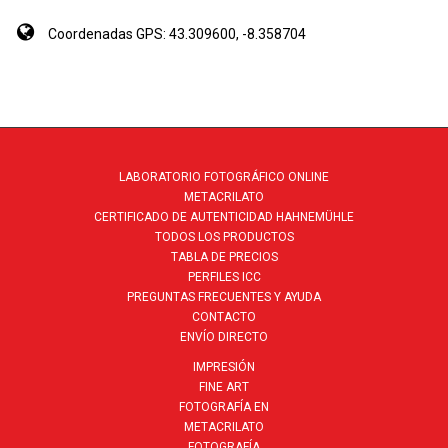
Coordenadas GPS:
43.309600, -8.358704
LABORATORIO FOTOGRÁFICO ONLINE
METACRILATO
CERTIFICADO DE AUTENTICIDAD HAHNEMÜHLE
TODOS LOS PRODUCTOS
TABLA DE PRECIOS
PERFILES ICC
PREGUNTAS FRECUENTES Y AYUDA
CONTACTO
ENVÍO DIRECTO
IMPRESIÓN
FINE ART
FOTOGRAFÍA EN
METACRILATO
FOTOGRAFÍA