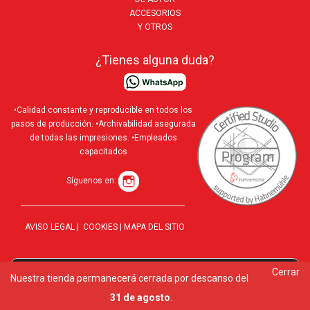
ACCESORIOS
Y OTROS
¿Tienes alguna duda?
•Calidad constante y reproducible en todos los
pasos de producción. •Archivabilidad asegurada
de todas las impresiones. •Empleados
capacitados
Síguenos en:
AVISO LEGAL
|
COOKIES
|
MAPA DEL SITIO
Cerrar
Utilizamos cookies para ofrecerte la mejor experiencia en
Nuestra tienda permanecerá cerrada por descanso del
10 al
nuestra web.
31 de agosto
.
Puedes aprender más sobre qué cookies utilizamos o