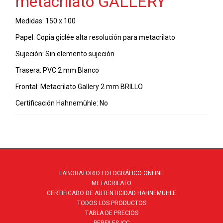
metacrilato GALLERY
2022
cantidad
Medidas: 150 x 100
Papel: Copia giclée alta resolución para metacrilato
Sujeción: Sin elemento sujeción
Trasera: PVC 2 mm Blanco
Frontal: Metacrilato Gallery 2 mm BRILLO
Certificación Hahnemühle: No
LABORATORIO FOTOGRÁFICO ONLINE
METACRILATO
CERTIFICADO DE AUTENTICIDAD HAHNEMÜHLE
TODOS LOS PRODUCTOS
TABLA DE PRECIOS
PERFILES ICC