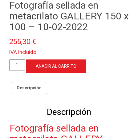
Fotografía sellada en
metacrilato GALLERY 150 x
100 – 10-02-2022
255,30
€
IVA Incluido
Fotografía
AÑADIR AL CARRITO
sellada
en
metacrilato
Descripción
GALLERY
150
x
Descripción
100
-
Fotografía sellada en
10-
02-