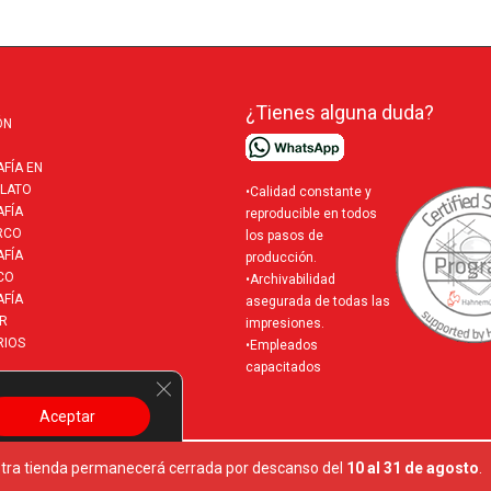
¿Tienes alguna duda?
ÓN
FÍA EN
LATO
•Calidad constante y
FÍA
reproducible en todos
RCO
los pasos de
FÍA
producción.
CO
•Archivabilidad
FÍA
asegurada de todas las
R
impresiones.
RIOS
•Empleados
capacitados
Cerrar el banner de cookies RGPD
Aceptar
Ajustes
tra tienda permanecerá cerrada por descanso del
10 al 31 de agosto
.