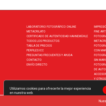
LABORATORIO FOTOGRÁFICO ONLINE
IMPRESI
METACRILATO
FINE ART
CERTIFICADO DE AUTENTICIDAD HAHNEMÜHLE
FOTOGRA
TODOS LOS PRODUCTOS
METACRI
TABLA DE PRECIOS
FOTOGRA
PERFILES ICC
CON MA
PREGUNTAS FRECUENTES Y AYUDA
FOTOGRA
CONTACTO
SIN MAR
ENVÍO DIRECTO
FOTOGRA
DE AUTO
ACCESO
Y OTROS
Utilizamos cookies para ofrecerte la mejor experiencia
en nuestra web.
Puedes aprender más sobre qué cookies utilizamos o
Nues
desactivarlas en los
ajustes
.