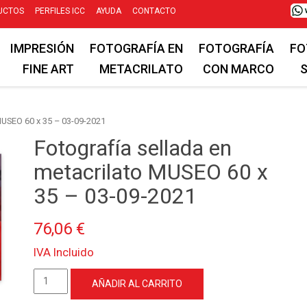
UCTOS
PERFILES ICC
AYUDA
CONTACTO
IMPRESIÓN
FOTOGRAFÍA EN
FOTOGRAFÍA
FO
FINE ART
METACRILATO
CON MARCO
MUSEO 60 x 35 – 03-09-2021
Fotografía sellada en
metacrilato MUSEO 60 x
35 – 03-09-2021
76,06
€
IVA Incluido
Fotografía
AÑADIR AL CARRITO
sellada