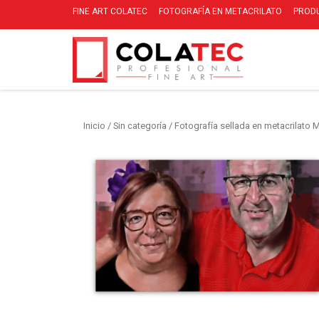
FINE ART COLATEC
FOTOGRAFÍA EN METACRILATO
PROD
Inicio
/
Sin categoría
/ Fotografía sellada en metacrilato 