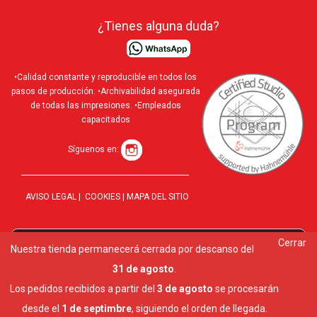
¿Tienes alguna duda?
•Calidad constante y reproducible en todos los
pasos de producción. •Archivabilidad asegurada
de todas las impresiones. •Empleados
capacitados
Síguenos en:
AVISO LEGAL
|
COOKIES
|
MAPA DEL SITIO
Cerrar
Utilizamos cookies para ofrecerte la mejor experiencia en
Nuestra tienda permanecerá cerrada por descanso del
10 al
nuestra web.
31 de agosto
.
Puedes aprender más sobre qué cookies utilizamos o
desactivarlas en los
ajustes
.
Los pedidos recibidos a partir del
3 de agosto
se procesarán
Cerrar el banner de cookies RGPD
desde el
1 de septimbre
, siguiendo el orden de llegada.
Aceptar
Ajustes