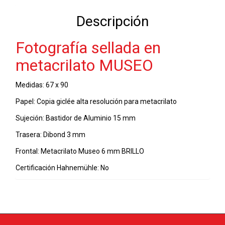
x
Descripción
90
-
Fotografía sellada en
11-
03-
metacrilato MUSEO
2022
cantidad
Medidas: 67 x 90
Papel: Copia giclée alta resolución para metacrilato
Sujeción: Bastidor de Aluminio 15 mm
Trasera: Dibond 3 mm
Frontal: Metacrilato Museo 6 mm BRILLO
Certificación Hahnemühle: No