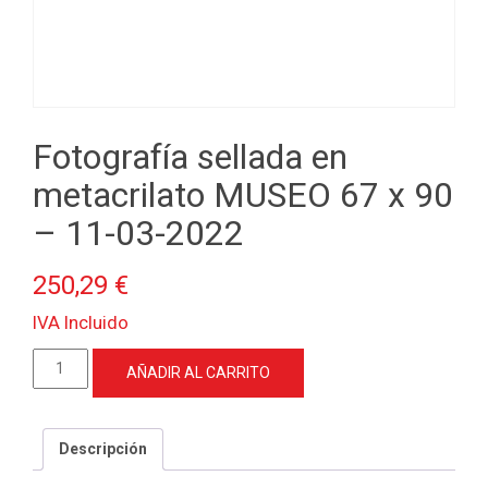
Fotografía sellada en
metacrilato MUSEO 67 x 90
– 11-03-2022
250,29
€
IVA Incluido
Fotografía
AÑADIR AL CARRITO
sellada
en
metacrilato
Descripción
MUSEO
67