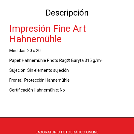
20
Descripción
-
29-
Impresión Fine Art
12-
2021
Hahnemühle
cantidad
Medidas: 20 x 20
Papel: Hahnemühle Photo Rag® Baryta 315 g/m²
Sujeción: Sin elemento sujeción
Frontal: Protección Hahnemühle
Certificación Hahnemühle: No
LABORATORIO FOTOGRÁFICO ONLINE