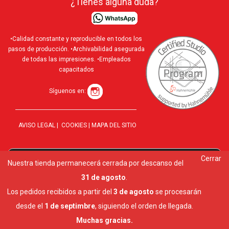
¿Tienes alguna duda?
•Calidad constante y reproducible en todos los
pasos de producción. •Archivabilidad asegurada
de todas las impresiones. •Empleados
capacitados
Síguenos en:
AVISO LEGAL
|
COOKIES
|
MAPA DEL SITIO
Cerrar
Utilizamos cookies para ofrecerte la mejor experiencia en
Nuestra tienda permanecerá cerrada por descanso del
10 al
nuestra web.
31 de agosto
.
Puedes aprender más sobre qué cookies utilizamos o
desactivarlas en los
ajustes
.
Los pedidos recibidos a partir del
3 de agosto
se procesarán
Cerrar el banner de cookies RGPD
desde el
1 de septimbre
, siguiendo el orden de llegada.
Aceptar
Ajustes
Muchas gracias.