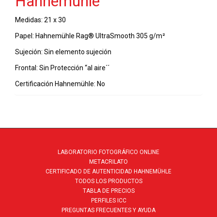
Hahnemühle
cantidad
Medidas: 21 x 30
Papel: Hahnemühle Rag® UltraSmooth 305 g/m²
Sujeción: Sin elemento sujeción
Frontal: Sin Protección “al aire´´
Certificación Hahnemühle: No
LABORATORIO FOTOGRÁFICO ONLINE
METACRILATO
CERTIFICADO DE AUTENTICIDAD HAHNEMÜHLE
TODOS LOS PRODUCTOS
TABLA DE PRECIOS
PERFILES ICC
PREGUNTAS FRECUENTES Y AYUDA