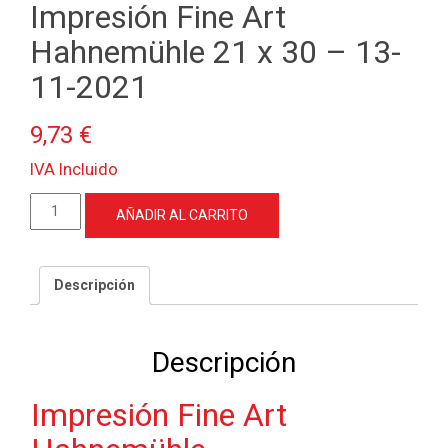
Impresión Fine Art
Hahnemühle 21 x 30 – 13-
11-2021
9,73
€
IVA Incluido
Impresión
AÑADIR AL CARRITO
Fine
Art
Hahnemühle
Descripción
21
x
30
Descripción
-
13-
Impresión Fine Art
11-
2021