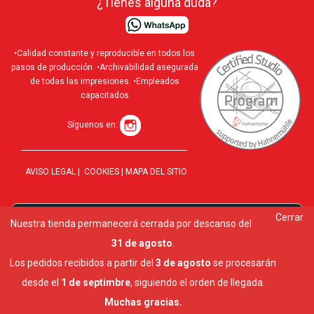
¿Tienes alguna duda?
•Calidad constante y reproducible en todos los
pasos de producción. •Archivabilidad asegurada
de todas las impresiones. •Empleados
capacitados
Síguenos en:
AVISO LEGAL
|
COOKIES
|
MAPA DEL SITIO
Cerrar
Utilizamos cookies para ofrecerte la mejor experiencia en
Nuestra tienda permanecerá cerrada por descanso del
10 al
nuestra web.
31 de agosto
.
Puedes aprender más sobre qué cookies utilizamos o
desactivarlas en los
ajustes
.
Los pedidos recibidos a partir del
3 de agosto
se procesarán
Cerrar el banner de cookies RGPD
desde el
1 de septimbre
, siguiendo el orden de llegada.
Aceptar
Ajustes
Muchas gracias.