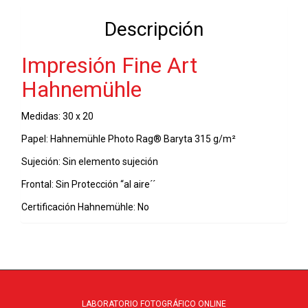
20
Descripción
-
20-
Impresión Fine Art
01-
2022
Hahnemühle
cantidad
Medidas: 30 x 20
Papel: Hahnemühle Photo Rag® Baryta 315 g/m²
Sujeción: Sin elemento sujeción
Frontal: Sin Protección “al aire´´
Certificación Hahnemühle: No
LABORATORIO FOTOGRÁFICO ONLINE