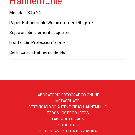
Hahnemühle
cantidad
Medidas: 30 x 24
Papel: Hahnemühle William Turner 190 g/m²
Sujeción: Sin elemento sujeción
Frontal: Sin Protección “al aire´´
Certificación Hahnemühle: No
LABORATORIO FOTOGRÁFICO ONLINE
METACRILATO
CERTIFICADO DE AUTENTICIDAD HAHNEMÜHLE
TODOS LOS PRODUCTOS
TABLA DE PRECIOS
PERFILES ICC
PREGUNTAS FRECUENTES Y AYUDA