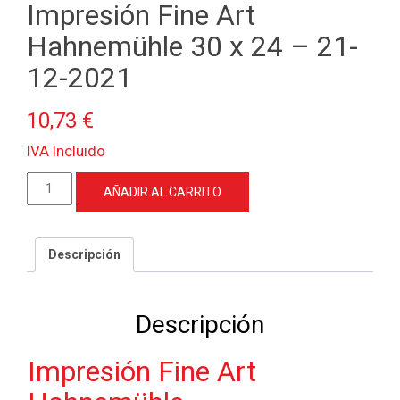
Impresión Fine Art
Hahnemühle 30 x 24 – 21-
12-2021
10,73
€
IVA Incluido
Impresión
AÑADIR AL CARRITO
Fine
Art
Hahnemühle
Descripción
30
x
24
Descripción
-
21-
Impresión Fine Art
12-
2021