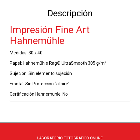
40
Descripción
-
16-
Impresión Fine Art
02-
2022
Hahnemühle
cantidad
Medidas: 30 x 40
Papel: Hahnemühle Rag® UltraSmooth 305 g/m²
Sujeción: Sin elemento sujeción
Frontal: Sin Protección “al aire´´
Certificación Hahnemühle: No
LABORATORIO FOTOGRÁFICO ONLINE