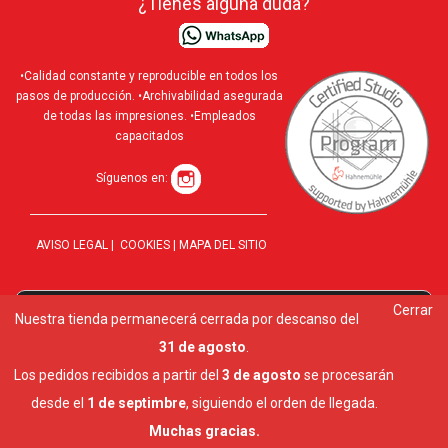
¿Tienes alguna duda?
•Calidad constante y reproducible en todos los
pasos de producción. •Archivabilidad asegurada
de todas las impresiones. •Empleados
capacitados
Síguenos en:
AVISO LEGAL
|
COOKIES
|
MAPA DEL SITIO
Cerrar
Utilizamos cookies para ofrecerte la mejor experiencia en
Nuestra tienda permanecerá cerrada por descanso del
10 al
nuestra web.
31 de agosto
.
Puedes aprender más sobre qué cookies utilizamos o
desactivarlas en los
ajustes
.
Los pedidos recibidos a partir del
3 de agosto
se procesarán
Cerrar el banner de cookies RGPD
desde el
1 de septimbre
, siguiendo el orden de llegada.
Aceptar
Ajustes
Muchas gracias.