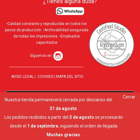
¿Tienes alguna duda?
•Calidad constante y reproducible en todos los
pasos de producción. •Archivabilidad asegurada
de todas las impresiones. •Empleados
capacitados
Síguenos en:
AVISO LEGAL
|
COOKIES
|
MAPA DEL SITIO
Cerrar
Utilizamos cookies para ofrecerte la mejor experiencia en
Nuestra tienda permanecerá cerrada por descanso del
10 al
nuestra web.
31 de agosto
.
Puedes aprender más sobre qué cookies utilizamos o
desactivarlas en los
ajustes
.
Los pedidos recibidos a partir del
3 de agosto
se procesarán
Cerrar el banner de cookies RGPD
desde el
1 de septimbre
, siguiendo el orden de llegada.
Aceptar
Ajustes
Muchas gracias.