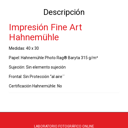
30
Descripción
-
01-
Impresión Fine Art
12-
2021
Hahnemühle
cantidad
Medidas: 40 x 30
Papel: Hahnemühle Photo Rag® Baryta 315 g/m²
Sujeción: Sin elemento sujeción
Frontal: Sin Protección “al aire´´
Certificación Hahnemühle: No
LABORATORIO FOTOGRÁFICO ONLINE