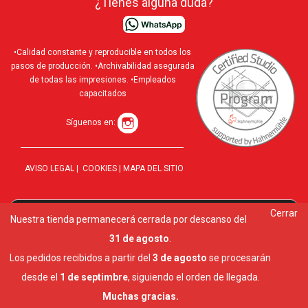
¿Tienes alguna duda?
•Calidad constante y reproducible en todos los
pasos de producción. •Archivabilidad asegurada
de todas las impresiones. •Empleados
capacitados
Síguenos en:
AVISO LEGAL
|
COOKIES
|
MAPA DEL SITIO
Cerrar
Utilizamos cookies para ofrecerte la mejor experiencia en
Nuestra tienda permanecerá cerrada por descanso del
10 al
nuestra web.
31 de agosto
.
Puedes aprender más sobre qué cookies utilizamos o
desactivarlas en los
ajustes
.
Los pedidos recibidos a partir del
3 de agosto
se procesarán
Cerrar el banner de cookies RGPD
desde el
1 de septimbre
, siguiendo el orden de llegada.
Aceptar
Ajustes
Muchas gracias.