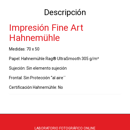
50
Descripción
-
01-
Impresión Fine Art
05-
2020
Hahnemühle
cantidad
Medidas: 70 x 50
Papel: Hahnemühle Rag® UltraSmooth 305 g/m²
Sujeción: Sin elemento sujeción
Frontal: Sin Protección “al aire´´
Certificación Hahnemühle: No
LABORATORIO FOTOGRÁFICO ONLINE