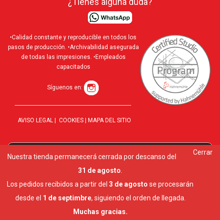
¿Tienes alguna duda?
•Calidad constante y reproducible en todos los
pasos de producción. •Archivabilidad asegurada
de todas las impresiones. •Empleados
capacitados
Síguenos en:
AVISO LEGAL
|
COOKIES
|
MAPA DEL SITIO
Cerrar
Utilizamos cookies para ofrecerte la mejor experiencia en
Nuestra tienda permanecerá cerrada por descanso del
10 al
nuestra web.
31 de agosto
.
Puedes aprender más sobre qué cookies utilizamos o
desactivarlas en los
ajustes
.
Los pedidos recibidos a partir del
3 de agosto
se procesarán
Cerrar el banner de cookies RGPD
desde el
1 de septimbre
, siguiendo el orden de llegada.
Aceptar
Ajustes
Muchas gracias.