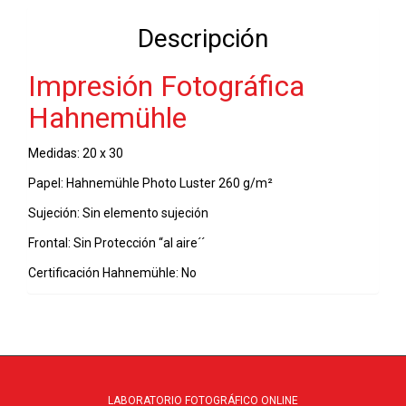
-
Descripción
07-
04-
Impresión Fotográfica
2022
cantidad
Hahnemühle
Medidas: 20 x 30
Papel: Hahnemühle Photo Luster 260 g/m²
Sujeción: Sin elemento sujeción
Frontal: Sin Protección “al aire´´
Certificación Hahnemühle: No
LABORATORIO FOTOGRÁFICO ONLINE