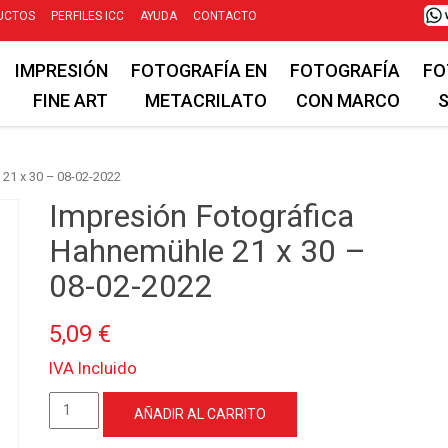
UCTOS
PERFILES ICC
AYUDA
CONTACTO
IMPRESIÓN
FOTOGRAFÍA EN
FOTOGRAFÍA
FO
FINE ART
METACRILATO
CON MARCO
21 x 30 – 08-02-2022
Impresión Fotográfica
Hahnemühle 21 x 30 –
08-02-2022
5,09
€
IVA Incluido
Impresión
AÑADIR AL CARRITO
Fotográfica