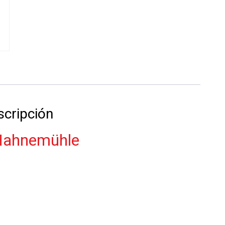
Hahnemühle
21
x
30
-
08-
02-
2022
cantidad
scripción
 Hahnemühle