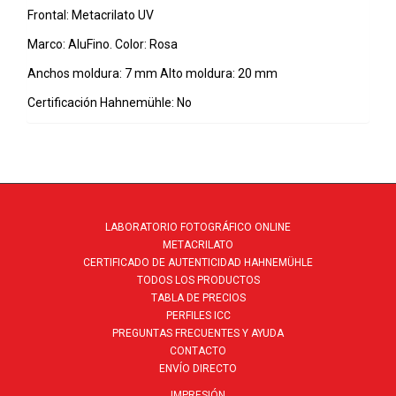
Frontal: Metacrilato UV
Marco: AluFino. Color: Rosa
Anchos moldura: 7 mm Alto moldura: 20 mm
Certificación Hahnemühle: No
LABORATORIO FOTOGRÁFICO ONLINE
METACRILATO
CERTIFICADO DE AUTENTICIDAD HAHNEMÜHLE
TODOS LOS PRODUCTOS
TABLA DE PRECIOS
PERFILES ICC
PREGUNTAS FRECUENTES Y AYUDA
CONTACTO
ENVÍO DIRECTO
IMPRESIÓN