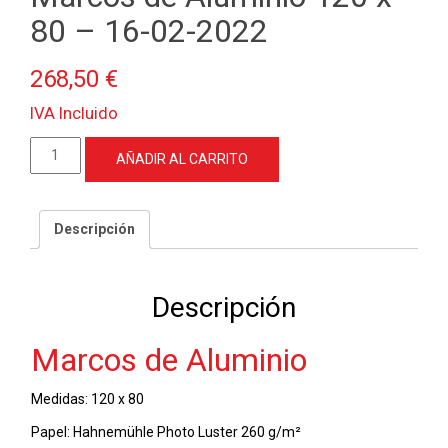
80 – 16-02-2022
268,50
€
IVA Incluido
Marcos
AÑADIR AL CARRITO
de
Aluminio
120
Descripción
x
80
-
Descripción
16-
02-
Marcos de Aluminio
2022
cantidad
Medidas: 120 x 80
Papel: Hahnemühle Photo Luster 260 g/m²